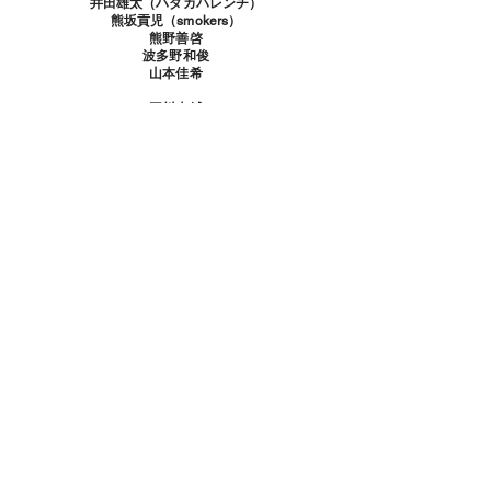
井田雄太（ハダカハレンチ）
熊坂貢児（smokers）
熊野善啓
波多野和俊
山本佳希
平川大輔
タイムテーブル
19日（水）19:30
20日（木）19:30
21日（金）14:00/19:30
22日（土）14:00/19:00
23日（日）12:00/16:00
チケット
前売4500円/当日5000円
チケットお取り扱い
事前精算
チケットぴあ
https://t.pia.jp/
Pコード514-800
当日精算
劇団
https://ticket.corich.jp/apply/181332/