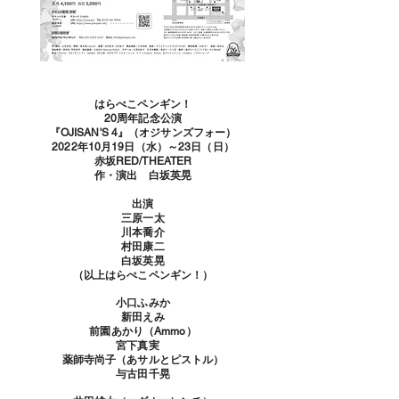
はらぺこペンギン！
20周年記念公演
『OJISAN'S 4
』（オジサンズフォー）
2022年10月19日（水）～23日（日）
赤坂RED/THEATER
作・演出 白坂英晃
​出演
三原一太
川本喬介
村田康二
白坂英晃
（以上はらぺこペンギン！）
小口ふみか
新田えみ
前園あかり（Ammo）
宮下真実
薬師寺尚子（あサルとピストル）
与古田千晃