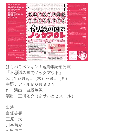
はらぺこペンギン！15周年記念公演
『不思議の国でノックアウト』
2017年12月14日（木）～18日（月）
中野テアトルＢＯＮＢＯＮ
作・演出 白坂英晃
演出 三浦佑介（あサルとピストル）
出演
白坂英晃
三原一太
川本喬介
村田康二