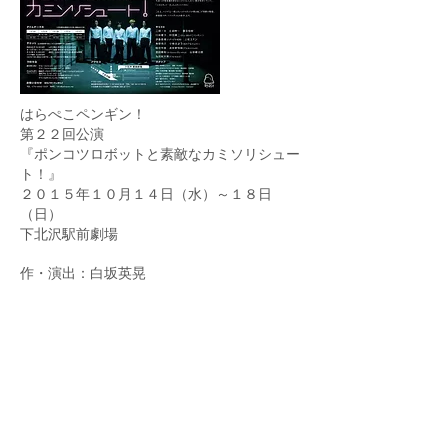
はらぺこペンギン！
第２２回公演
『ポンコツロボットと素敵なカミソリシュー
ト！』
２０１５年１０月１４日（水）～１８日
（日）
下北沢駅前劇場
作・演出：白坂英晃
出演
三原一太／立浪伸一／園田裕樹／川本喬介／
村田康二／
（以上はらぺこペンギン！）
伊喜真理（ハグハグ共和国） 上松コナン
奥野亮子 小柳ふよう（宝井プロジェクト）
栂村年宣 波多野和俊（アンカルシェル）