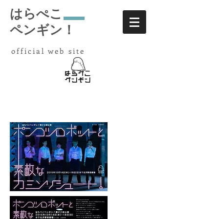
はらぺこ
ペンギン！
​ official web site