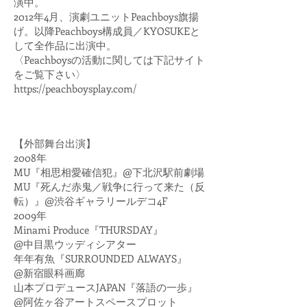
演中。
2012年4月、演劇ユニットPeachboys旗揚
げ。以降Peachboys構成員／KYOSUKEと
して全作品に出演中。
〈Peachboysの活動に関しては下記サイト
をご覧下さい〉
https://peachboysplay.com/
【外部舞台出演】
2008年
MU『相思相愛確信犯』@下北沢駅前劇場
MU『死んだ赤鬼／戦争に行って来た（反
転）』@渋谷ギャラリールデコ4F
2009年
Minami Produce『THURSDAY』
@中目黒ウッディシアター
年年有魚『SURROUNDED ALWAYS』
@新宿眼科画廊
山本プロデュースJAPAN『落語の一歩』
@阿佐ヶ谷アートスペースプロット