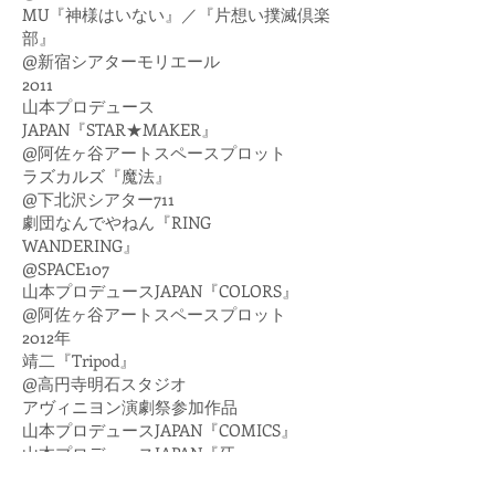
MU『神様はいない』／『片想い撲滅倶楽
部』
@新宿シアターモリエール
2011
山本プロデュース
JAPAN『STAR★MAKER』
@阿佐ヶ谷アートスペースプロット
ラズカルズ『魔法』
@下北沢シアター711
劇団なんでやねん『RING
WANDERING』
@SPACE107
山本プロデュースJAPAN『COLORS』
@阿佐ヶ谷アートスペースプロット
2012年
靖二『Tripod』
@高円寺明石スタジオ
アヴィニヨン演劇祭参加作品
山本プロデュースJAPAN『COMICS』
山本プロデュースJAPAN『牙』
@阿佐ヶ谷アートスペースプロット