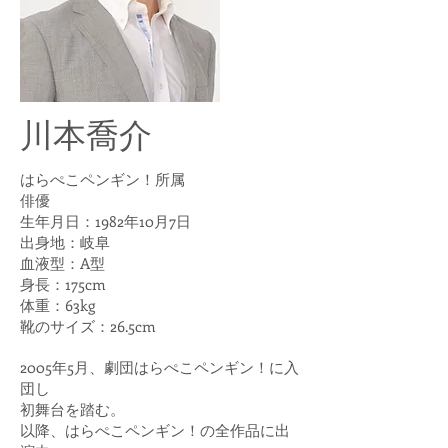
​川本喬介
はらぺこペンギン！所属
俳優
生年月日：1982年10月7日
出身地：岐阜
血液型：A型
身長：175cm
体重：63kg
靴のサイズ：26.5cm
2005年5月、劇団はらぺこペンギン！に入
団し
初舞台を踏む。
以降、はらぺこペンギン！の全作品に出