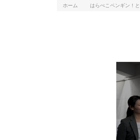
ホーム
はらぺこペンギン！と