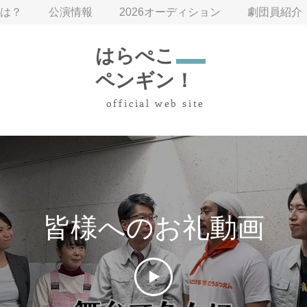
は？
公演情報
2026オーディション
劇団員紹介
はらぺこ
ペンギン！
​ official web site
皆様へのお礼動画